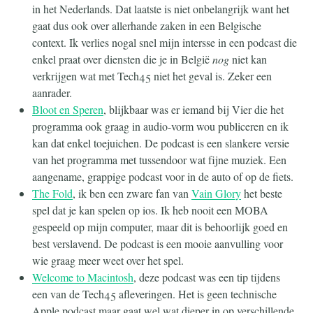
in het Nederlands. Dat laatste is niet onbelangrijk want het
gaat dus ook over allerhande zaken in een Belgische
context. Ik verlies nogal snel mijn intersse in een podcast die
enkel praat over diensten die je in België
nog
niet kan
verkrijgen wat met Tech45 niet het geval is. Zeker een
aanrader.
Bloot en Speren
, blijkbaar was er iemand bij Vier die het
programma ook graag in audio-vorm wou publiceren en ik
kan dat enkel toejuichen. De podcast is een slankere versie
van het programma met tussendoor wat fijne muziek. Een
aangename, grappige podcast voor in de auto of op de fiets.
The Fold
, ik ben een zware fan van
Vain Glory
het beste
spel dat je kan spelen op ios. Ik heb nooit een MOBA
gespeeld op mijn computer, maar dit is behoorlijk goed en
best verslavend. De podcast is een mooie aanvulling voor
wie graag meer weet over het spel.
Welcome to Macintosh
, deze podcast was een tip tijdens
een van de Tech45 afleveringen. Het is geen technische
Apple podcast maar gaat wel wat dieper in op verschillende